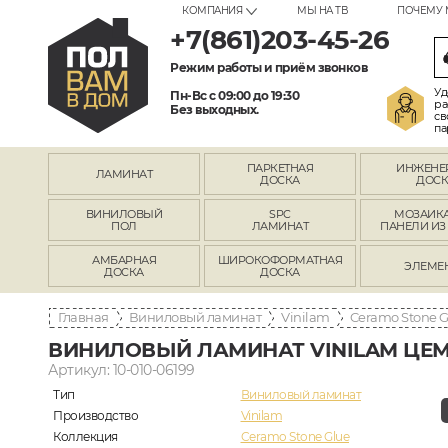
КОМПАНИЯ
МЫ НА ТВ
ПОЧЕМУ 
+7(861)203-45-26
Режим работы и приём звонков
Уд
Пн-Вс с 09:00 до 19:30
ра
Без выходных.
св
па
ПАРКЕТНАЯ
ИНЖЕНЕ
ЛАМИНАТ
ДОСКА
ДОСК
ВИНИЛОВЫЙ
SPC
МОЗАИКА
ПОЛ
ЛАМИНАТ
ПАНЕЛИ ИЗ
АМБАРНАЯ
ШИРОКОФОРМАТНАЯ
ЭЛЕМЕ
ДОСКА
ДОСКА
Главная
Виниловый ламинат
Vinilam
Ceramo Stone G
ВИНИЛОВЫЙ ЛАМИНАТ VINILAM ЦЕМЕ
Артикул: 10-010-06199
Тип
Виниловый ламинат
Производство
Vinilam
Коллекция
Ceramo Stone Glue