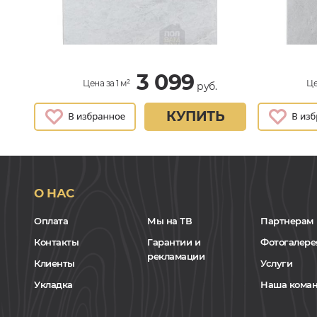
3 099
Цена за 1 м²
Це
руб.
КУПИТЬ
О НАС
Оплата
Мы на ТВ
Партнерам
Контакты
Гарантии и
Фотогалере
рекламации
Клиенты
Услуги
Укладка
Наша кома