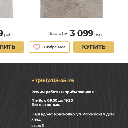
9
3 099
Цена за 1 м²
руб.
руб.
ПИТЬ
КУПИТЬ
+7(861)203-45-26
Режим работы и приём звонков
Пн-Вс с 09:00 до 19:30
Без выходных.
Наш адрес:
Краснодар, ул. Российская, дом
398А,
этаж 3