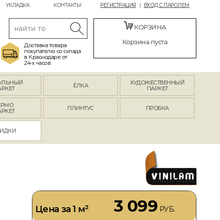
УКЛАДКА
КОНТАКТЫ
РЕГИСТРАЦИЯ
ВХОД С ПАРОЛЕМ
КОРЗИНА
Корзина пуста
Доставка товара
покупателю со склада
в Краснодаре от
24-х часов
УЛЬНЫЙ
ХУДОЖЕСТВЕННЫЙ
ЁЛКА
АРКЕТ
ПАРКЕТ
ЕРМО
ПЛИНТУС
ПРОБКА
АРКЕТ
ИДКИ
3 099
Цена за 1 м²
РУБ.