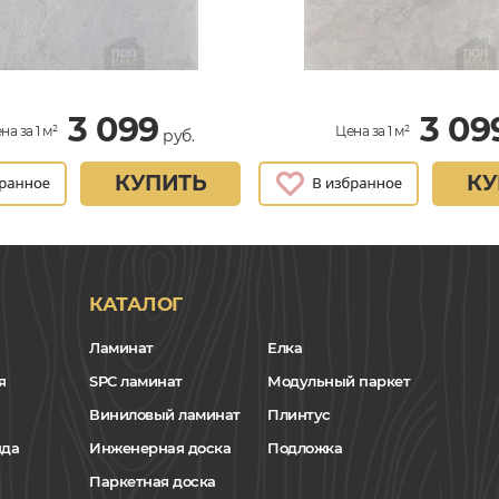
3 099
3 09
на за 1 м²
Цена за 1 м²
руб.
КУПИТЬ
КУ
КАТАЛОГ
Ламинат
Елка
я
SPC ламинат
Модульный паркет
Виниловый ламинат
Плинтус
нда
Инженерная доска
Подложка
Паркетная доска