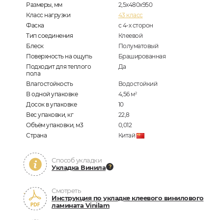
Размеры, мм
2,5х480х950
Класс нагрузки
43 класс
Фаска
с 4-х сторон
Тип соединения
Клеевой
Блеск
Полуматовый
Поверхность на ощупь
Брашированная
Подходит для теплого
Да
пола
Влагостойкость
Водостойкий
В одной упаковке
4,56
м
2
Досок в упаковке
10
Вес упаковки, кг
22,8
Объём упаковки, м3
0,012
Страна
Китай
Способ укладки
Укладка Винила
Смотреть
Инструкция по укладке клеевого винилового
ламината Vinilam