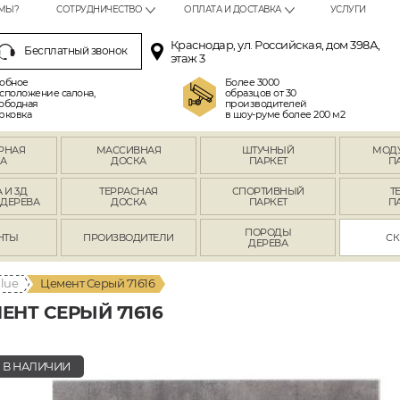
МЫ?
СОТРУДНИЧЕСТВО
ОПЛАТА И ДОСТАВКА
УСЛУГИ
Краснодар, ул. Российская, дом 398А,
Бесплатный звонок
этаж 3
обное
Более 3000
сположение салона,
образцов от 30
ободная
производителей
рковка
в шоу-руме более 200 м2
РНАЯ
МАССИВНАЯ
ШТУЧНЫЙ
МОД
А
ДОСКА
ПАРКЕТ
П
 И 3Д
ТЕРРАСНАЯ
СПОРТИВНЫЙ
Т
 ДЕРЕВА
ДОСКА
ПАРКЕТ
П
ПОРОДЫ
НТЫ
ПРОИЗВОДИТЕЛИ
СК
ДЕРЕВА
lue
Цемент Серый 71616
НТ СЕРЫЙ 71616
В НАЛИЧИИ