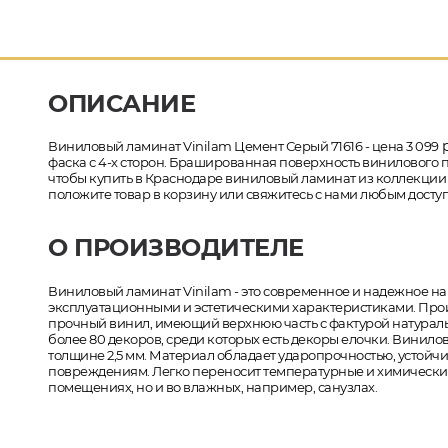
ОПИСАНИЕ
р
Виниловый ламинат Vinilam Цемент Серый 71616 - цена 3 099
фаска с 4-х сторон. Брашированная поверхность винилового п
чтобы купить в Краснодаре виниловый ламинат из коллекции V
положите товар в корзину или свяжитесь с нами любым доступ
О ПРОИЗВОДИТЕЛЕ
Виниловый ламинат Vinilam - это современное и надежное 
эксплуатационными и эстетическими характеристиками. Прои
прочный винил, имеющий верхнюю часть с фактурой натурал
более 80 декоров, среди которых есть декоры елочки. Винилов
толщине 2,5 мм. Материал обладает ударопрочностью, устой
повреждениям. Легко переносит температурные и химические
помещениях, но и во влажных, например, санузлах.