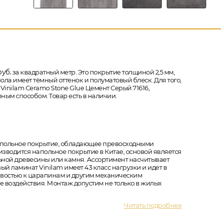
уб.
за квадратный метр. Это покрытие толщиной 2,5 мм,
ола имеет тёмный оттенок и полуматовый блеск. Для того,
inilam Ceramo Stone Glue Цемент Серый 71616,
ным способом. Товар есть в наличии.
напольное покрытие, обладающее превосходными
зводится напольное покрытие в Китае, основой является
ьной древесины или камня. Ассортимент насчитывает
ый ламинат Vinilam имеет 43 класс нагрузки и идет в
чивостью к царапинам и другим механическим
 воздействия. Монтаж допустим не только в жилых
Читать подробнее