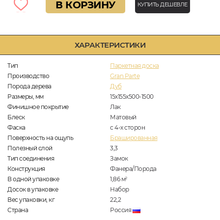
В КОРЗИНУ
КУПИТЬ ДЕШЕВЛЕ
ХАРАКТЕРИСТИКИ
Тип
Паркетная доска
Производство
Gran Parte
Порода дерева
Дуб
Размеры, мм
15х155х500-1500
Финишное покрытие
Лак
Блеск
Матовый
Фаска
с 4-х сторон
Поверхность на ощупь
Брашированная
Полезный слой
3,3
Тип соединения
Замок
Конструкция
Фанера/Порода
В одной упаковке
1,86
м
2
Досок в упаковке
Набор
Вес упаковки, кг
22,2
Страна
Россия