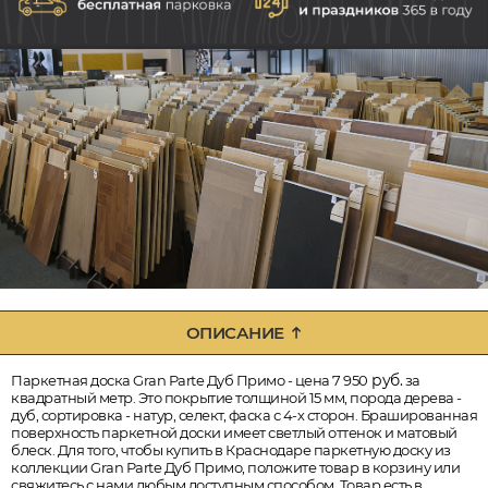
ОПИСАНИЕ
руб.
Паркетная доска Gran Parte Дуб Примо - цена 7 950
за
квадратный метр. Это покрытие толщиной 15 мм, порода дерева -
дуб, сортировка - натур, селект, фаска с 4-х сторон. Брашированная
поверхность паркетной доски имеет светлый оттенок и матовый
блеск. Для того, чтобы купить в Краснодаре паркетную доску из
коллекции Gran Parte Дуб Примо, положите товар в корзину или
свяжитесь с нами любым доступным способом. Товар есть в