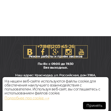
+7(861)203-45-26
Режим работы и приём звонков
Пн-Вс с 09:00 до 19:30
Без выходных.
155x500-1500, 15мм
Наш адрес:
Краснодар, ул. Российская, дом 398А,
Прайм, Селект, Дуб, Однополосный, Влагостойкий
этаж 3
На нашем веб-сайте используются файлы cookie для
обеспечения наилучшего взаимодействия с
7 950
Всегда свободная парковка
пользователем. Используя веб-сайт, вы соглашаетесь с
руб.
Цена за 1 м²
использованием файлов cookie.
Подробнее про cookie ⟶
БЫСТРЫЙ ЗАКАЗ
КУПИТЬ
© Интернет-магазин Polvamvdom.ru 2011-2026. Все права
защищены.
Принять