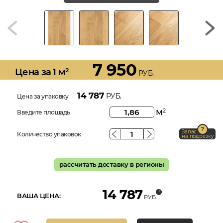
7 950
Цена за 1 м²
РУБ.
14 787
РУБ.
Цена за упаковку
м
2
Введите площадь
Запас
Количество упаковок
на подрезку
рассчитать доставку в регионы
14 787
ВАША ЦЕНА:
РУБ.