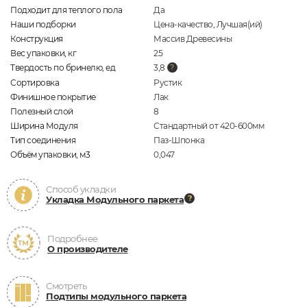
Подходит для теплого пола
Да
Наши подборки
Цена-качество, Лучшая(ий)
Конструкция
Массив Древесины
Вес упаковки, кг
25
Твердость по бринелю, ед
3,8
Сортировка
Рустик
Финишное покрытие
Лак
Полезный слой
8
Ширина Модуля
Стандартный от 420-600мм
Тип соединения
Паз-Шпонка
Объём упаковки, м3
0,047
Способ укладки
Укладка Модульного паркета
Подробнее
О производителе
Смотреть
Подтипы модульного паркета