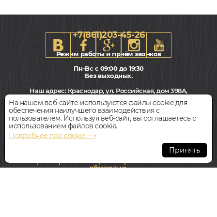
+7(861)203-45-26
Режим работы и приём звонков
Пн-Вс с 09:00 до 19:30
Без выходных.
610x610, 15мммм
Наш адрес:
Краснодар, ул. Российская, дом 398А,
Дуб, Геометрический, Влагостойкий, Рустик
этаж 3
На нашем веб-сайте используются файлы cookie для
обеспечения наилучшего взаимодействия с
9 950
Всегда свободная парковка
пользователем. Используя веб-сайт, вы соглашаетесь с
руб.
Цена за 1 м²
использованием файлов cookie.
Подробнее про cookie ⟶
БЫСТРЫЙ ЗАКАЗ
КУПИТЬ
© Интернет-магазин Polvamvdom.ru 2011-2026. Все права
защищены.
Принять
При копировании материалов прямая ссылка на сайт
Модульный паркет
обязательна
.
KOCHANELLI ДУБ ПУЛИТО ВЕРОНА
НАШ ПАРТНЁР
В НАЛИЧИИ