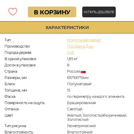
В КОРЗИНУ
КУПИТЬ ДЕШЕВЛЕ
ХАРАКТЕРИСТИКИ
Тип
Модульный паркет
Производство
Пол Вам в Дом
Порода дерева
Дуб
В одной упаковке
1,85
м
2
Досок в упаковке
8
Страна
Россия
Размеры, мм
610*610*15мм
Блеск
Полуматовый
Толщина, мм
15
Фаска
по периметру каждого элемента
Поверхность на ощупь
Брашированная
Оттенок
Светлый
Цвет
Жёлтый, Золотистый/коричневый,
Золотистый
Тип рисунка
Геометрический
Влагостойкость
Влагостойкий